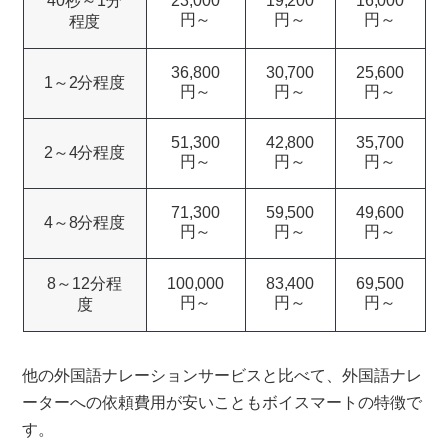
40秒～1分
23,000
19,200
16,000
円～
円～
円～
程度
36,800
30,700
25,600
1～2分程度
円～
円～
円～
51,300
42,800
35,700
2～4分程度
円～
円～
円～
71,300
59,500
49,600
4～8分程度
円～
円～
円～
8～12分程
100,000
83,400
69,500
円～
円～
円～
度
他の外国語ナレーションサービスと比べて、外国語ナレ
ーターへの依頼費用が安いこともボイスマートの特徴で
す。