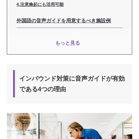
4.注意喚起にも活用可能
外国語の音声ガイドを用意するべき施設例
インバウンド対策の音声ガイドを制作するコツ
もっと見る
よく質問される要素を含める
英語・中国語・韓国語の3言語をセットで制作する
収録は宅録で行う
インバウンド対策に音声ガイドが有効
である4つの理由
音声ガイドの制作はボイスマートがオススメ
英語・中国語・韓国語に対応している
ガイド原稿のネイティブチェックも依頼できる
外国語ナレーターの価格が安い
音声ガイドの宅録サンプルを聞ける