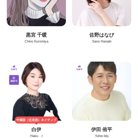
黒宮 千暖
佐野はなび
Chino Kuromiya
Sano Hanabi
中国語（北京語）
ネイティブ
白伊
伊田 侑平
Haku I
Yuhei Ida