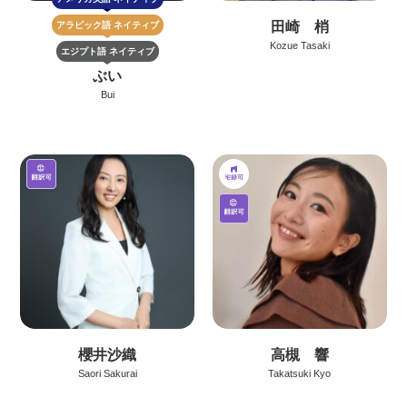
田崎 梢
アラビック語
ネイティブ
Kozue Tasaki
エジプト語
ネイティブ
ぶい
Bui
櫻井沙織
高槻 響
Saori Sakurai
Takatsuki Kyo