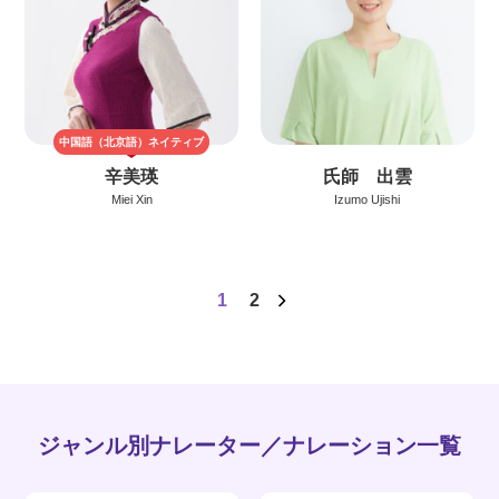
中国語（北京語）
ネイティブ
辛美瑛
氏師 出雲
Miei Xin
Izumo Ujishi
1
2
ジャンル別ナレーター／ナレーション一覧