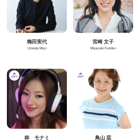
梅田実代
宮崎 文子
Umeda Miyo
Miyazaki Fumiko
林 モナミ
鳥山 栞