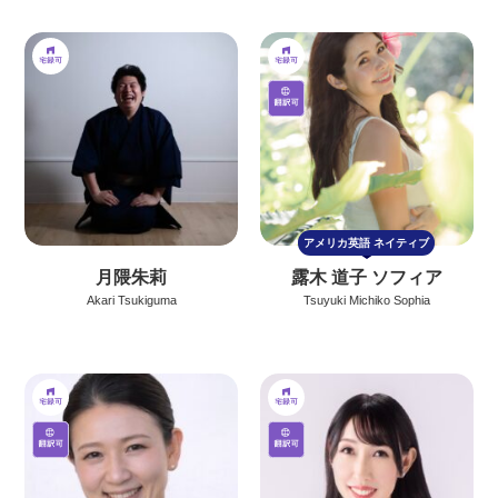
アメリカ英語
ネイティブ
月隈朱莉
露木 道子 ソフィア
Akari Tsukiguma
Tsuyuki Michiko Sophia