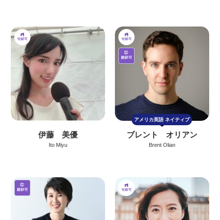
アメリカ英語
ネイティブ
伊藤 美優
ブレント オリアン
Ito Miyu
Brent Olian