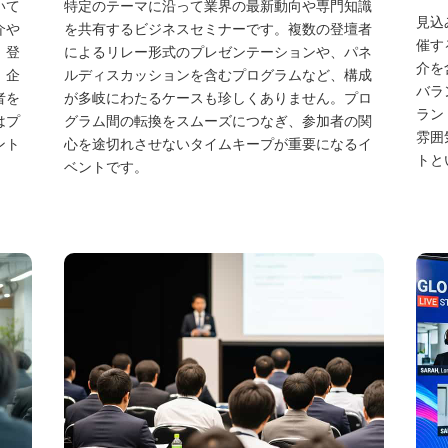
いて
特定のテーマに沿って業界の最新動向や専門知識
見込
介や
を共有するビジネスセミナーです。複数の登壇者
催す
、登
によるリレー形式のプレゼンテーションや、パネ
介を
。企
ルディスカッションを含むプログラムなど、構成
バラ
者を
が多岐にわたるケースも珍しくありません。プロ
ラン
はプ
グラム間の転換をスムーズにつなぎ、参加者の関
雰囲
ント
心を途切れさせないタイムキープが重要になるイ
トと
ベントです。