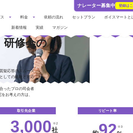
ナレーター募集中
登録は
ビス
料金
依頼の流れ
セットプラン
ボイスマートと
新着情報
実績
マガジン
・研修会の
質疑応答のスムーズ
としての経験と対応
合ったプロの司会者
配をお考えの方は、
取引先企業
リピート率
3,000
92
※2
※3
社