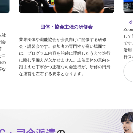
団体・協会主催の研修会
Zo
入社
して
業界団体や職能協会が会員向けに開催する研修
閉会
です
会・講習会です。参加者の専門性が高い場面で
替
活用
は、プログラム内容を的確に理解したうえで進行
をコ
行ス
に臨む準備力が欠かせません。主催団体の意向を
修の
踏まえた丁寧かつ正確な司会進行が、研修の円滑
要な
な運営を左右する要素となります。