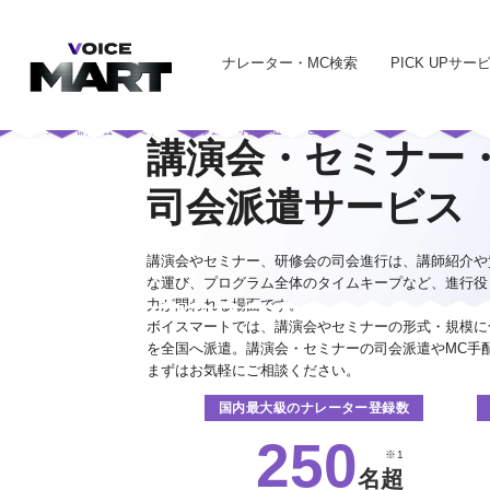
ナレーター・MC検索
PICK UPサー
トップ
講演会・セミナー・研修会の司会派遣サービス
講演会・セミナー
司会派遣サービス
講演会やセミナー、研修会の司会進行は、講師紹介や
な運び、プログラム全体のタイムキープなど、進行役
力が問われる場面です。
ボイスマートでは、講演会やセミナーの形式・規模に
を全国へ派遣。講演会・セミナーの司会派遣やMC手
まずはお気軽にご相談ください。
国内最大級の
ナレーター登録数
250
※1
名超