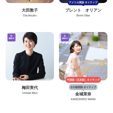
アメリカ英語
ネイティブ
大田敦子
ブレント オリアン
Ota Atsuko
Brent Olian
中国語（北京語）
ネイティブ
梅田実代
その他言語 ネイティブ
Umeda Miyo
金城茉奈
KANESHIRO MANA