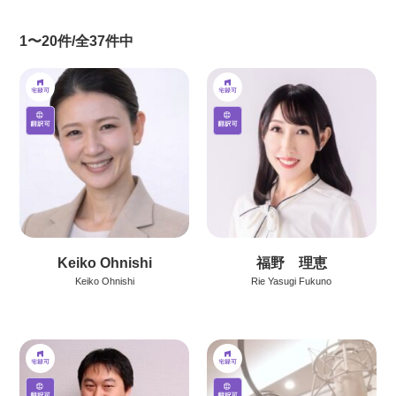
1〜20件/全37件中
Keiko Ohnishi
福野 理恵
Keiko Ohnishi
Rie Yasugi Fukuno