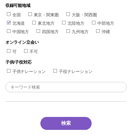
収録可能地域
全国
東京・関東圏
大阪・関西圏
北海道
東北地方
北陸地方
中部地方
中国地方
四国地方
九州地方
沖縄
オンライン立会い
可
不可
子供/子役対応
子供ナレーション
子役ナレーション