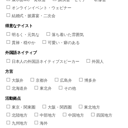
オンラインイベント・ウェビナー
結婚式・披露宴・二次会
得意なテイスト
明るく・元気な
落ち着いた雰囲気
貫禄・穏やか
可愛い・癖のある
外国語ネイティブ
日本人の外国語ネイティブスピーカー
外国人
方言
大阪弁
京都弁
広島弁
博多弁
北海道弁
東北弁
その他
活動拠点
東京・関東圏
大阪・関西圏
東北地方
北陸地方
中部地方
中国地方
四国地方
九州地方
海外