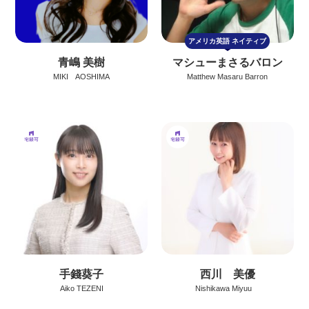
アメリカ英語
ネイティブ
青嶋 美樹
マシューまさるバロン
MIKI AOSHIMA
Matthew Masaru Barron
手錢葵子
西川 美優
Aiko TEZENI
Nishikawa Miyuu