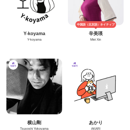
中国語（北京語）
ネイティブ
Y-koyama
辛美瑛
Y-koyama
Miei Xin
横山剛
あかり
Tsuyoshi Yokoyama
AKARI