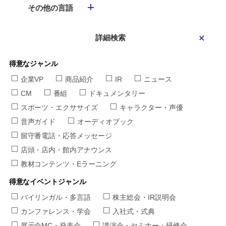
その他の言語
詳細検索
得意なジャンル
企業VP
商品紹介
IR
ニュース
CM
番組
ドキュメンタリー
スポーツ・エクササイズ
キャラクター・声優
音声ガイド
オーディオブック
留守番電話・応答メッセージ
店頭・店内・館内アナウンス
教材コンテンツ・Eラーニング
得意なイベントジャンル
バイリンガル・多言語
株主総会・IR説明会
カンファレンス・学会
入社式・式典
展示会MC・発表会
講演会・セミナー・研修会