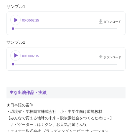
サンプル1
00:00
02:25
ダウンロード
サンプル2
00:00
02:15
ダウンロード
主な出演作品・実績
★日本語の案件
・環境省・学校図書株式会社 小・中学生向け環境教材
【みんなで変える地球の未来～脱炭素社会をつくるために～】
ナビゲーター：はぐクン、お天気お姉さん役
・エステー株式会社 ブランディングムービー ナレーション