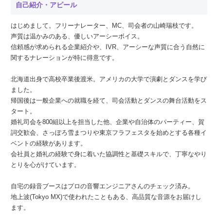
自己紹介・アピール
はじめまして。フリーナレーター、MC、司会者の山崎瑞枝です。
声質は温かみのある、優しいアーシーボイス。
信頼感が求められる企業紹介や、IVR、アーシーな声質に合う自然に
関するナレーションが特に得意です。
北海道出身で高校卒業後渡米。アメリカの大学で演劇とダンスを学び
ました。
帰国後は一般企業への就職を経て、司会活動とダンスの舞台活動をス
タート。
婚礼司会を800組以上を担当した他、企業や自治体のパーティー、賀
詞交歓会、さっぽろ雪まつりや東京フラフェスタを始めとする各種イ
ベントの経験があります。
会社員と婚礼の経験で身に着いた協調性と基礎スキルで、丁寧なやり
とりを心がけています。
自宅の録音ブースはプロの音響エンジニアさんのチェック済み。
地上波(Tokyo MX)で使われたこともある、高品質な音源をお届けし
ます。