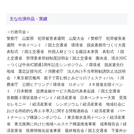
主な出演作品・実績
＜行政司会＞
警察庁 山梨県 犯罪被害者週間 山梨大会 / 警察庁 犯罪被害者
週間 中央イベント / 国土交通省 環境省 脱炭素都市づくり大賞
表彰式 / 国土交通省 外国人材とつくる建設未来賞 表彰式 / 国
土交通省 管理業者登録制度説明会 / 国土交通省 圏央道、境古河IC
～つくば中央IC開通1周年記念シンポジウム / 環境省 脱炭素先行
地域 選定証授与式 / 消費者庁 法人向け不当寄附勧誘防止法説明
会 / 東京都労働局 親子で育む樹とみどりのフェスティバル / 消
費者庁 公開ヒアリング / 環境省 ロボッツ ３Ｒ推進全国イベン
ト / 日本郵便 提携金融サービス商品代表者会議 / 国土交通省
首都圏３環状道路イベント / 経済産業省 日本ベンチャー大賞 受賞
セレモニー / 経済産業省 シンポジウム / 経済産業省 地域社会に
おける持続的な再エネ導入に関する情報連絡会 / 経済産業省 パー
トナーシップ構築シンポジウム / 東京都水道局イベント / 経済産業
省 東北復興に向けた地域ヘルスケア構築推進事業 成果報告会 / 経
済産業省 医療情報化促進事業 最終報告会 / 国土交通省 千葉外か