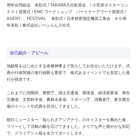
周年合同総会 表彰式 / TAKARA入社歓迎会 / 小笠原ポスターコン
テスト授賞式 / EMC ワークショップ パートナーアワード授賞式 /
AGENT FESTIVAL 表彰式 / 日本精密測定機器工業会 ６０周
年表彰 / 株式会社いーふらん入社式
自己紹介・アピール
地鎮祭をはじめとする各種神事まで安心してお任せいただけます。式
典や行政関連の進行経験も豊富で、格式あるイベントでも安定した進
行が得意です。
これまでに内閣府、警察庁、国土交通省、環境省、経済産業省、厚生
労働省、文部科学省、農林水産省、スポーツ庁、消費者庁、東京都主
催のイベントや式典を担当してきました。
朝日ニュースター「知られざアジアナウ」のキャスターを務めた後、
フリーとして活動の幅を広げてきました。クリアな声と穏やかな対応
で、クライアント様を全力でポートします。