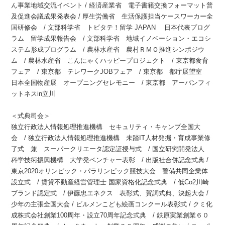
ん事業地域交流イベント / 経済産業省 電子書籍交換フォーマット普
及促進会議成果発表会 / 厚生労働省 生活保護担当ケースワーカー全
国研修会 / 文部科学省 トビタテ！留学 JAPAN 日本代表プログ
ラム 留学成果報告会 / 文部科学省 地域イノベーション・エコシ
ステム形成プログラム / 農林水産省 農村ＲＭＯ推進シンポジウ
ム / 農林水産省 こんにゃくハッピープロジェクト / 東京都食育
フェア / 東京都 テレワークJOBフェア / 東京都 都庁展望室
日本全国物産展 オープニングセレモニー / 東京都 アーバンフィ
ットネスin立川
＜式典司会＞
独立行政法人情報処理推進機構 セキュリティ・キャンプ全国大
会 / 独立行政法人情報処理推進機構 未踏IT人材発掘・育成事業修
了式 兼 スーパークリエータ認定証授与式 / 国立研究開発法人
科学技術振興機構 大学発ベンチャー表彰 / 出版社合併記念式典 /
東京2020オリンピック・パラリンピック競技大会 警備共同企業体
設立式 / 賃貸不動産経営管理士 国家資格化記念式典 / 低Co2川崎
ブランド認定式 / 伊藤忠エネクス 表彰式、賀詞式典、決起大会 /
少年の主張全国大会 / ビルメンこども絵画コンクール表彰式 / クミ化
成株式会社創業100周年・設立70周年記念式典 / 鉄原実業創業６０