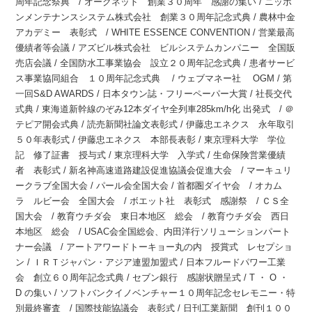
周年記念祭典 / オークネット 創業３０周年 感謝の集い / ニッポ
ンメンテナンスシステム株式会社 創業３０周年記念式典 / 農林中金
アカデミー 表彰式 / WHITE ESSENCE CONVENTION / 営業最高
優績者等会議 / アズビル株式会社 ビルシステムカンパニー 全国販
売店会議 / 全国防水工事業協会 設立２０周年記念式典 / 患者サービ
ス事業協同組合 １０周年記念式典 / ウェブマネー社 OGM / 第
一回S&D AWARDS / 日本タウン誌・フリーペーパー大賞 / 社長交代
式典 / 東海道新幹線のぞみ12本ダイヤ全列車285km/h化 出発式 / ＠
テピア開会式典 / 読売新聞社論文表彰式 / 伊藤忠エネクス 永年取引
５０年表彰式 / 伊藤忠エネクス 本部長表彰 / 東京理科大学 学位
記 修了証書 授与式 / 東京理科大学 入学式 / 生命保険営業優績
者 表彰式 / 新名神高速道路建設促進協議会促進大会 / マーキュリ
ークラブ全国大会 / パール会全国大会 / 首都圏ダイヤ会 / オカム
ラ ルビー会 全国大会 / ボエット社 表彰式 感謝祭 / ＣＳ全
国大会 / 教育ウチダ会 東日本地区 総会 / 教育ウチダ会 西日
本地区 総会 / USAC会全国総会、内田洋行ソリューションパート
ナー会議 / アートアワードトーキョー丸の内 授賞式 レセプショ
ン / ＩＲＴジャパン・アジア連盟加盟式 / 日本フルードパワー工業
会 創立６０周年記念式典 / セブン銀行 感謝状贈呈式 / T ・ O ・
D の集い / ソフトバンクイノベンチャー１０周年記念セレモニー・特
別最終審査 / 国際技能協議会 表彰式 / 日刊工業新聞 創刊１００