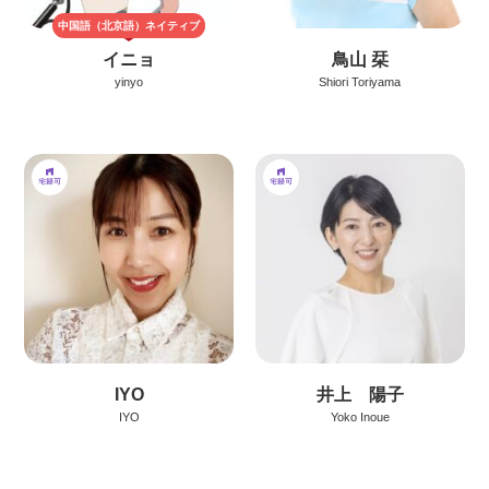
中国語（北京語）
ネイティブ
イニョ
鳥山 栞
yinyo
Shiori Toriyama
IYO
井上 陽子
IYO
Yoko Inoue