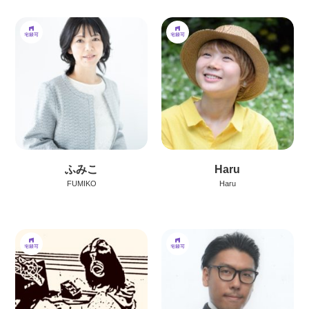
ふみこ
Haru
FUMIKO
Haru