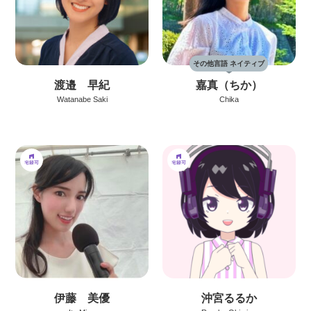
その他言語 ネイティブ
渡邉 早紀
嘉真（ちか）
Watanabe Saki
Chika
伊藤 美優
沖宮るるか