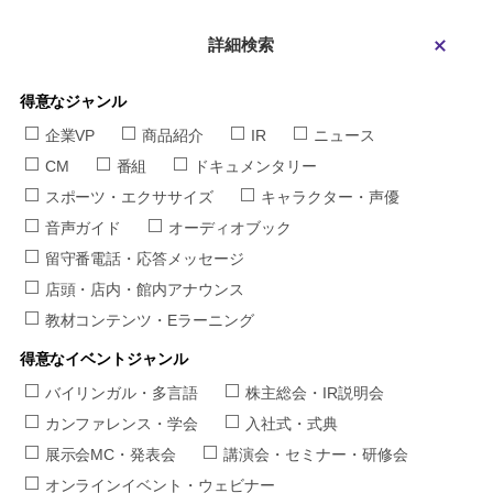
詳細検索
得意なジャンル
企業VP
商品紹介
IR
ニュース
CM
番組
ドキュメンタリー
スポーツ・エクササイズ
キャラクター・声優
音声ガイド
オーディオブック
留守番電話・応答メッセージ
店頭・店内・館内アナウンス
教材コンテンツ・Eラーニング
得意なイベントジャンル
バイリンガル・多言語
株主総会・IR説明会
カンファレンス・学会
入社式・式典
展示会MC・発表会
講演会・セミナー・研修会
オンラインイベント・ウェビナー