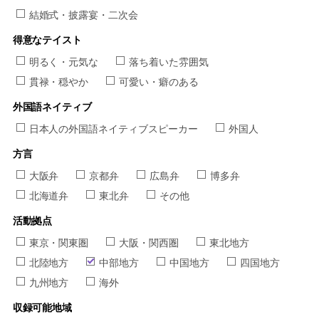
結婚式・披露宴・二次会
得意なテイスト
明るく・元気な
落ち着いた雰囲気
貫禄・穏やか
可愛い・癖のある
外国語ネイティブ
日本人の外国語ネイティブスピーカー
外国人
方言
大阪弁
京都弁
広島弁
博多弁
北海道弁
東北弁
その他
活動拠点
東京・関東圏
大阪・関西圏
東北地方
北陸地方
中部地方
中国地方
四国地方
九州地方
海外
収録可能地域