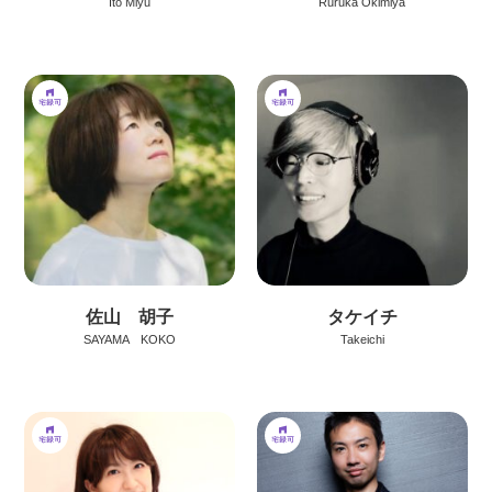
Ito Miyu
Ruruka Okimiya
佐山 胡子
タケイチ
SAYAMA KOKO
Takeichi