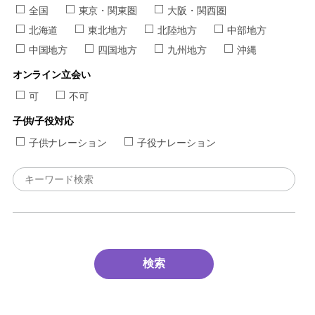
全国
東京・関東圏
大阪・関西圏
北海道
東北地方
北陸地方
中部地方
中国地方
四国地方
九州地方
沖縄
オンライン立会い
可
不可
子供/子役対応
子供ナレーション
子役ナレーション