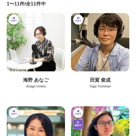
1〜11件/全11件中
海野 あなご
田賀 俊成
Anago Umino
Taga Toshinari