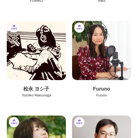
FUMIKO
Haru
松永 ヨシ子
Furuno
Yoshiko Matsunaga
Furuno