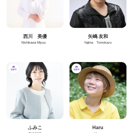
西川 美優
矢嶋 友和
Nishikawa Miyuu
Yajima Tomokazu
ふみこ
Haru