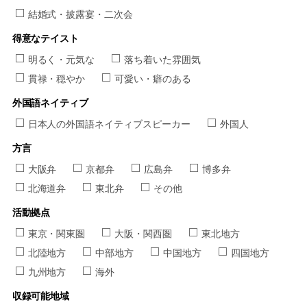
結婚式・披露宴・二次会
得意なテイスト
明るく・元気な
落ち着いた雰囲気
貫禄・穏やか
可愛い・癖のある
外国語ネイティブ
日本人の外国語ネイティブスピーカー
外国人
方言
大阪弁
京都弁
広島弁
博多弁
北海道弁
東北弁
その他
活動拠点
東京・関東圏
大阪・関西圏
東北地方
北陸地方
中部地方
中国地方
四国地方
九州地方
海外
収録可能地域