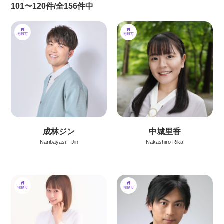
101〜120件/全156件中
成林ジン
中城里香
Naribayasi Jin
Nakashiro Rika