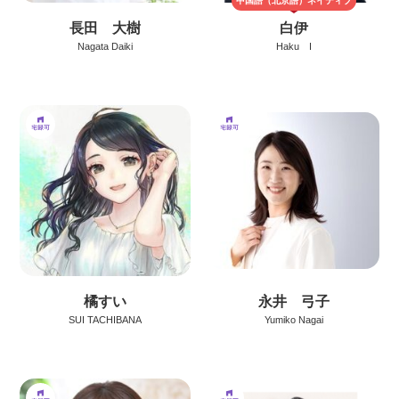
中国語（北京語）
ネイティブ
長田 大樹
白伊
Nagata Daiki
Haku I
橘すい
永井 弓子
SUI TACHIBANA
Yumiko Nagai