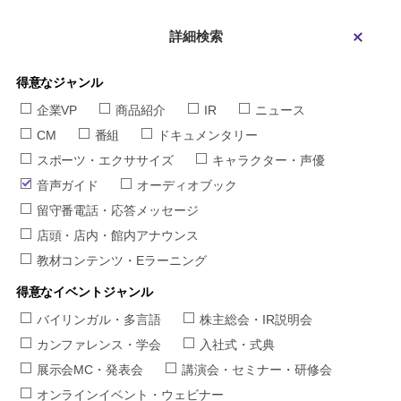
詳細検索
得意なジャンル
企業VP
商品紹介
IR
ニュース
CM
番組
ドキュメンタリー
スポーツ・エクササイズ
キャラクター・声優
音声ガイド
オーディオブック
留守番電話・応答メッセージ
店頭・店内・館内アナウンス
教材コンテンツ・Eラーニング
得意なイベントジャンル
バイリンガル・多言語
株主総会・IR説明会
カンファレンス・学会
入社式・式典
展示会MC・発表会
講演会・セミナー・研修会
オンラインイベント・ウェビナー