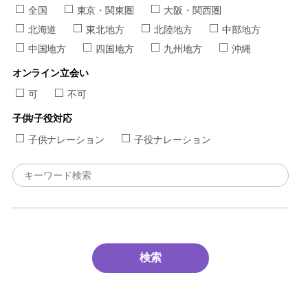
全国
東京・関東圏
大阪・関西圏
北海道
東北地方
北陸地方
中部地方
中国地方
四国地方
九州地方
沖縄
オンライン立会い
可
不可
子供/子役対応
子供ナレーション
子役ナレーション