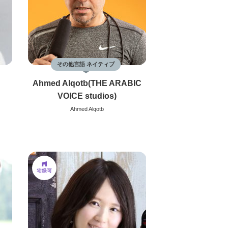
その他言語 ネイティブ
Ahmed Alqotb(THE ARABIC
VOICE studios)
Ahmed Alqotb