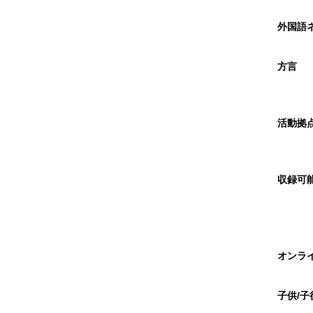
外国語
方言
活動拠
収録可
オンラ
子供/子