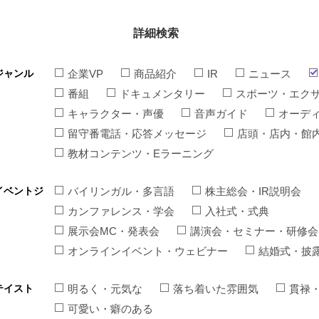
詳細検索
ジャンル
企業VP
商品紹介
IR
ニュース
番組
ドキュメンタリー
スポーツ・エク
キャラクター・声優
音声ガイド
オーデ
留守番電話・応答メッセージ
店頭・店内・館
教材コンテンツ・Eラーニング
イベントジ
バイリンガル・多言語
株主総会・IR説明会
カンファレンス・学会
入社式・式典
展示会MC・発表会
講演会・セミナー・研修会
オンラインイベント・ウェビナー
結婚式・披
テイスト
明るく・元気な
落ち着いた雰囲気
貫禄
可愛い・癖のある