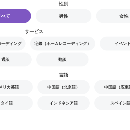
性別
すべて
男性
女性
サービス
コーディング
宅録（ホームレコーディング）
イベント
通訳
翻訳
言語
メリカ英語
中国語（北京語）
中国語（広東
タイ語
インドネシア語
スペイン