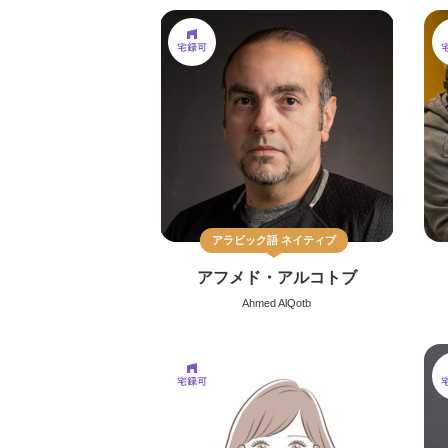
アラビック語
ネイティブ
アフメド・アルコトブ
Ahmed AlQotb