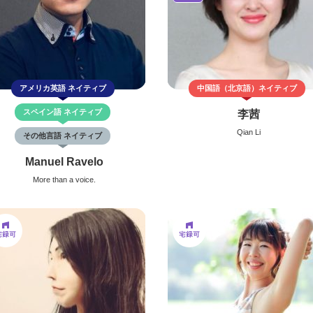
アメリカ英語
ネイティブ
中国語（北京語）
ネイティブ
スペイン語
ネイティブ
李茜
Qian Li
その他言語 ネイティブ
Manuel Ravelo
More than a voice.