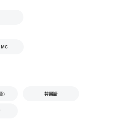
MC
語）
韓国語
語