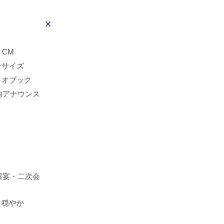
CM
ササイズ
ィオブック
内アナウンス
露宴・二次会
・穏やか