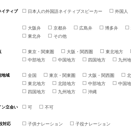
ネイティブ
日本人の外国語ネイティブスピーカー
外国人
大阪弁
京都弁
広島弁
博多弁
東北弁
その他
点
東京・関東圏
大阪・関西圏
東北地方
中部地方
中国地方
四国地方
九州
能地域
全国
東京・関東圏
大阪・関西圏
東北地方
北陸地方
中部地方
中国
四国地方
九州地方
沖縄
イン立会い
可
不可
役対応
子供ナレーション
子役ナレーション