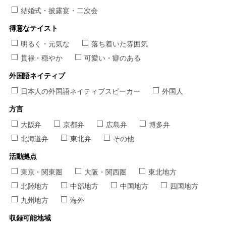
結婚式・披露宴・二次会
得意なテイスト
明るく・元気な
落ち着いた雰囲気
貫禄・穏やか
可愛い・癖のある
外国語ネイティブ
日本人の外国語ネイティブスピーカー
外国人
方言
大阪弁
京都弁
広島弁
博多弁
北海道弁
東北弁
その他
活動拠点
東京・関東圏
大阪・関西圏
東北地方
北陸地方
中部地方
中国地方
四国地方
九州地方
海外
収録可能地域