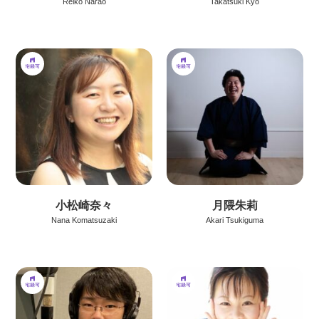
Reiko Narao
Takatsuki Kyo
小松崎奈々
月隈朱莉
Nana Komatsuzaki
Akari Tsukiguma