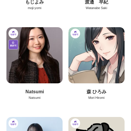
もじよみ
渡邉 早紀
moji-yomi
Watanabe Saki
Natsumi
森 ひろみ
Natsumi
Mori Hiromi