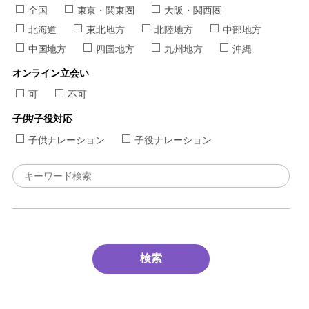
全国
東京・関東圏
大阪・関西圏
北海道
東北地方
北陸地方
中部地方
中国地方
四国地方
九州地方
沖縄
オンライン立会い
可
不可
子供/子役対応
子供ナレーション
子役ナレーション