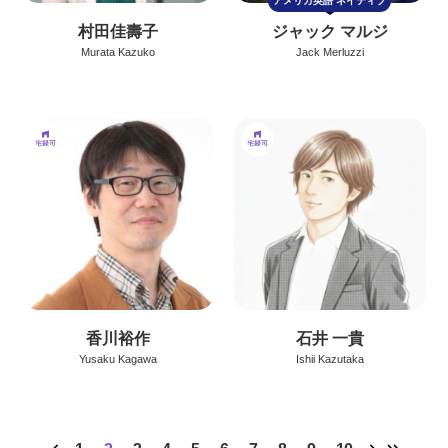
アメリカ英語
ネイティブ
村田佳壽子
ジャック マルジ
Murata Kazuko
Jack Merluzzi
香川裕作
石井 一貴
Yusaku Kagawa
Ishii Kazutaka