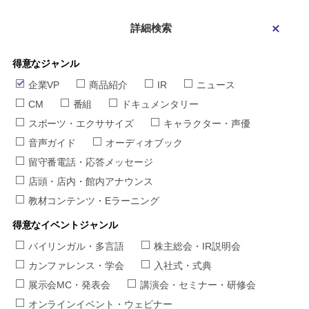
詳細検索
得意なジャンル
企業VP
商品紹介
IR
ニュース
CM
番組
ドキュメンタリー
スポーツ・エクササイズ
キャラクター・声優
音声ガイド
オーディオブック
留守番電話・応答メッセージ
店頭・店内・館内アナウンス
教材コンテンツ・Eラーニング
得意なイベントジャンル
バイリンガル・多言語
株主総会・IR説明会
カンファレンス・学会
入社式・式典
展示会MC・発表会
講演会・セミナー・研修会
オンラインイベント・ウェビナー