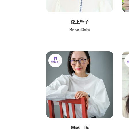
森上聖子
MorigamiSeiko
伊藤 眸