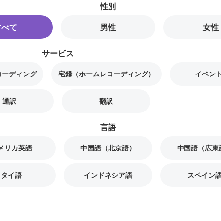
性別
すべて
男性
女性
サービス
コーディング
宅録（ホームレコーディング）
イベント
通訳
翻訳
言語
メリカ英語
中国語（北京語）
中国語（広東
タイ語
インドネシア語
スペイン