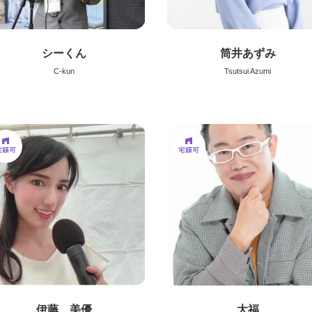
シーくん
筒井あずみ
C-kun
Tsutsui Azumi
伊藤 美優
大福