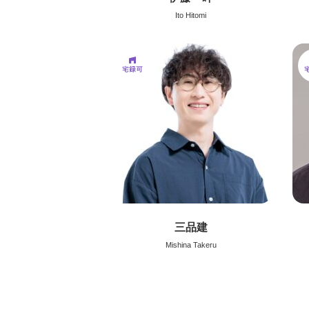
Ito Hitomi
三品建
Mishina Takeru