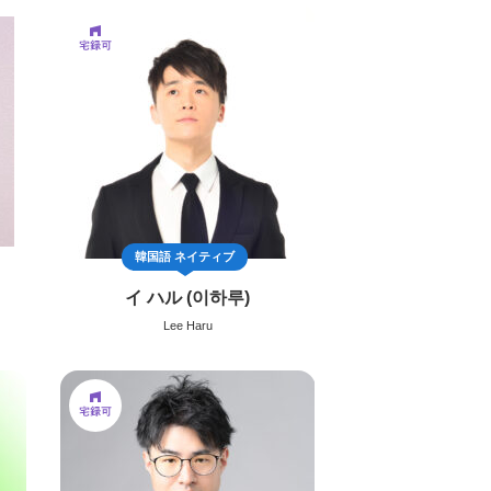
韓国語
ネイティブ
イ ハル (이하루)
Lee Haru