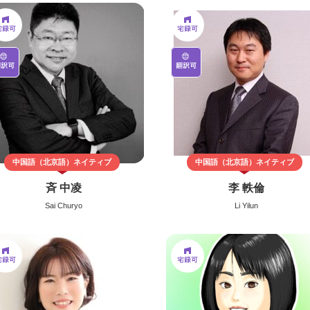
中国語（北京語）
ネイティブ
中国語（北京語）
ネイティブ
斉 中凌
李 軼倫
Sai Churyo
Li Yilun