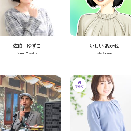
佐伯 ゆずこ
いしい あかね
Saeki Yuzuko
Ishii Akane