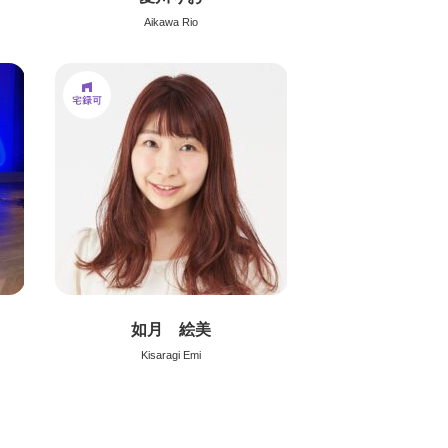
Aikawa Rio
如月 絵美
Kisaragi Emi