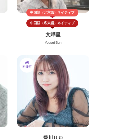
中国語（北京語）
ネイティブ
中国語（広東語）
ネイティブ
文曄星
Yousei Bun
愛川りお