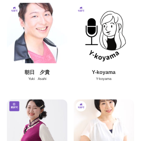
朝日 夕貴
Y-koyama
Yuki Asahi
Y-koyama