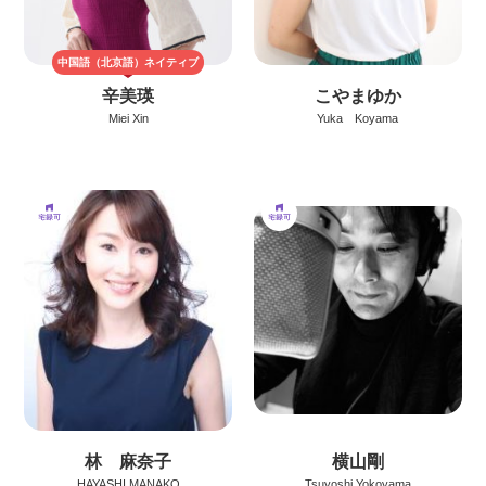
中国語（北京語）
ネイティブ
辛美瑛
こやまゆか
Miei Xin
Yuka Koyama
林 麻奈子
横山剛
HAYASHI MANAKO
Tsuyoshi Yokoyama