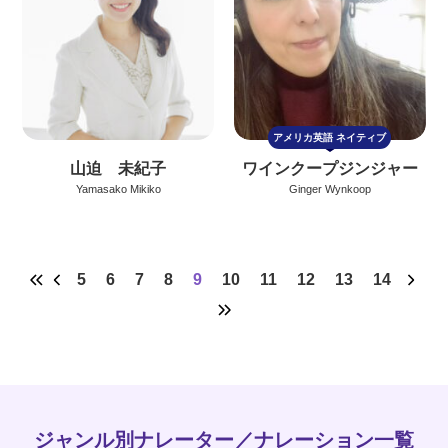
アメリカ英語
ネイティブ
山迫 未紀子
ワインクープジンジャー
Yamasako Mikiko
Ginger Wynkoop
5
6
7
8
9
10
11
12
13
14
ジャンル別ナレーター／ナレーション一覧