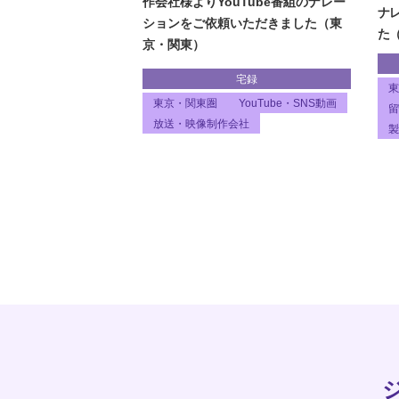
作会社様よりYouTube番組のナレー
ナ
ションをご依頼いただきました（東
た
京・関東）
宅録
東
東京・関東圏
YouTube・SNS動画
留
放送・映像制作会社
製