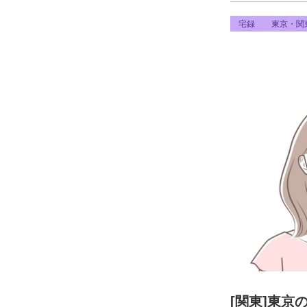
宅録
東京・関
[関東]東