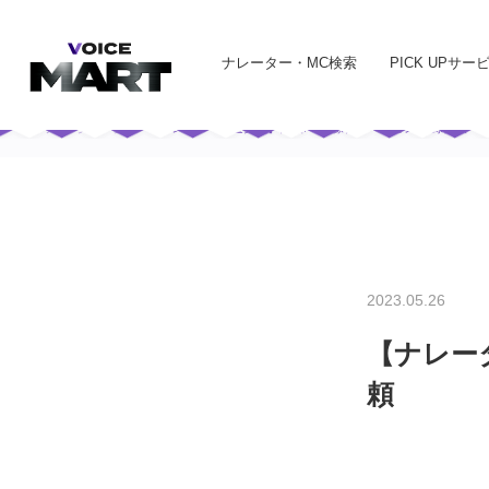
ナレーター・MC検索
PICK UPサー
トップ
実績一覧
【ナレーター派遣実績】商品PR映像ナレーション 宅録依頼
2023.05.26
【ナレー
頼