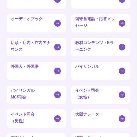
オーディオブック
留守番電話・応答メッ
セージ
店頭・店内・館内アナ
教材コンテンツ・Eラ
ウンス
ーニング
外国人・外国語
バイリンガル
バイリンガル
イベント司会
MC/司会
（女性）
イベント司会
大阪ナレーター
（男性）