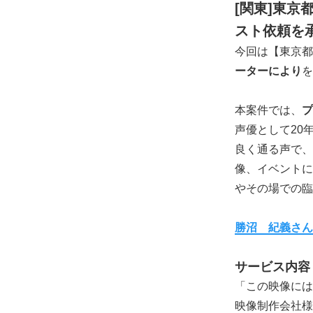
[関東]東
スト依頼を
今回は【東京都
ーターにより
を
本案件では、
プ
声優として20
良く通る声で、
像、イベントに
やその場での臨
勝沼 紀義さん
サービス内容
「この映像には
映像制作会社様