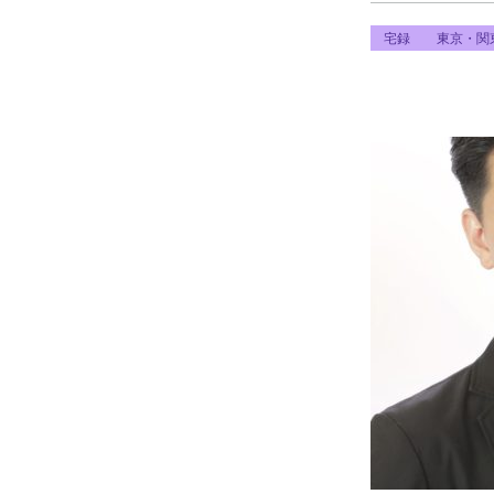
宅録
東京・関