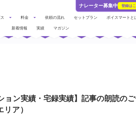
ナレーター募集中
登録は
ビス
料金
依頼の流れ
セットプラン
ボイスマートと
新着情報
実績
マガジン
関東エリア）
ション実績・宅録実績】記事の朗読のご
エリア）