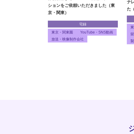
ナ
ションをご依頼いただきました（東
た
京・関東）
宅録
東
東京・関東圏
YouTube・SNS動画
留
放送・映像制作会社
製