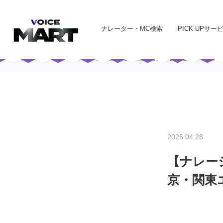
ナレーター・MC検索
PICK UPサー
トップ
実績一覧
【ナレーション実績・宅録実績】記事の朗読のご依頼（東京・
2025.04.28
【ナレー
京・関東