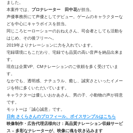
ました。
本案件では、
プロナレーター 田中花
が担当。
声優事務所にて声優としてデビュー。ゲームのキャラクターな
どを中心にキャラボイスを担当。
同じころヒーローショーのおねえさん、司会者としても活動を
はじめ、その後フリーへ。
2019年よりナレーションに力を入れています。
宅録環境にもこだわり、宅録でも品質の高い音声を納品出来ま
す。
現在は企業VP、CMナレーションのご依頼を多く受けていま
す。
なかでも、透明感、ナチュラル、癒し、誠実さといったイメー
ジを特に多くいただいています。
キャラクターは優しいおかあさん、男の子、小動物の声が得意
です。
モットーは「誠心誠意」です。
日向 さくらさんのプロフィール、ボイスサンプルはこちら
映像制作・広告代理店様向け：高品質ナレーション収録サービ
ス – 多彩なナレーターが、映像に魂を吹き込みます