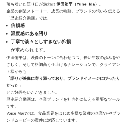
落ち着いた語り口が魅力の
伊田侑平（Yuhei Ida）
。
企業の創業ストーリー、成長の軌跡、ブランドの想いを伝える
「歴史紹介動画」では、
信頼感
温度感のある語り
丁寧で淡々としすぎない抑揚
が求められます。
伊田侑平は、映像のトーンに合わせつつ、長い年数の歩みをや
さしく、そして格調高く仕上げるナレーションで、クライアン
ト様からも
「語りが映像に寄り添っており、ブランドイメージにぴったり
だった」
とご好評をいただきました。
歴史紹介動画は、企業ブランドを社内外に伝える重要なツール
です。
Voice Martでは、食品業界をはじめ多様な業種の企業VPやブラ
ンドムービーの案件に対応しています。