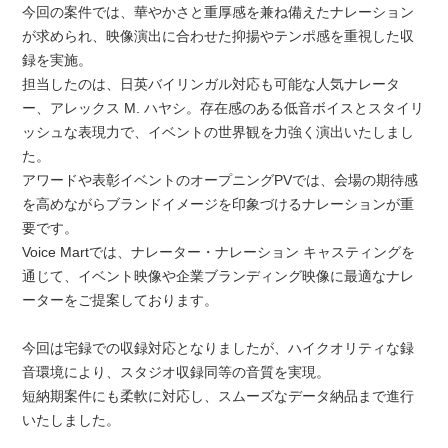
今回の案件では、華やかさと重厚感を兼ね備えたナレーション
が求められ、映像演出に合わせた抑揚やテンポ感を重視した収
録を実施。
担当したのは、日英バイリンガル対応も可能な人気ナレータ
ー、アレックス M. ハヤシ。存在感のある低音ボイスとスタイリ
ッシュな表現力で、イベントの世界観を力強く演出いたしまし
た。
アワードや表彰イベントのオープニングPVでは、会場の期待感
を高めながらブランドイメージを印象づけるナレーションが重
要です。
Voice Martでは、ナレーター・ナレーション キャスティングを
通じて、イベント映像や企業ブランディング映像に最適なナレ
ーターをご提案しております。
今回は宅録での収録対応となりましたが、ハイクオリティな録
音環境により、スタジオ収録同等の音質を実現。
短納期案件にも柔軟に対応し、スムーズなデータ納品まで進行
いたしました。