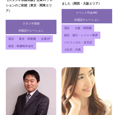
ました（関西・大阪エリア）
ションのご依頼（東京・関東エリ
ア）
イベント司会/MC
外国語ナレーション
スタジオ収録
英語
大阪・関西圏
外国語ナレーション
観光・旅行・レジャー業界
英語
東京・関東圏
企業VP
バイリンガル・多言語
放送・映像制作会社
入社式・式典