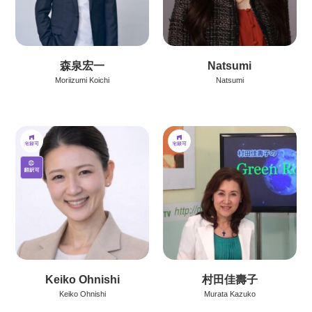
森泉宏一
Natsumi
Moriizumi Koichi
Natsumi
Keiko Ohnishi
村田佳壽子
Keiko Ohnishi
Murata Kazuko