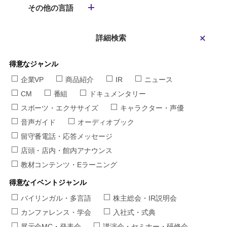
その他の言語
詳細検索
得意なジャンル
企業VP
商品紹介
IR
ニュース
CM
番組
ドキュメンタリー
スポーツ・エクササイズ
キャラクター・声優
音声ガイド
オーディオブック
留守番電話・応答メッセージ
店頭・店内・館内アナウンス
教材コンテンツ・Eラーニング
得意なイベントジャンル
バイリンガル・多言語
株主総会・IR説明会
カンファレンス・学会
入社式・式典
展示会MC・発表会
講演会・セミナー・研修会