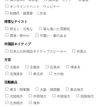
オンラインイベント・ウェビナー
結婚式・披露宴・二次会
得意なテイスト
明るく・元気な
落ち着いた雰囲気
貫禄・穏やか
可愛い・癖のある
外国語ネイティブ
日本人の外国語ネイティブスピーカー
外国人
方言
大阪弁
京都弁
広島弁
博多弁
北海道弁
東北弁
その他
活動拠点
東京・関東圏
大阪・関西圏
東北地方
北陸地方
中部地方
中国地方
四国地方
九州地方
海外