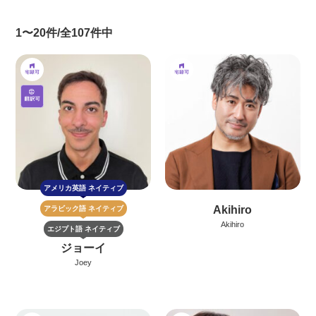
1〜20件/全107件中
アメリカ英語
ネイティブ
Akihiro
アラビック語
ネイティブ
Akihiro
エジプト語
ネイティブ
ジョーイ
Joey