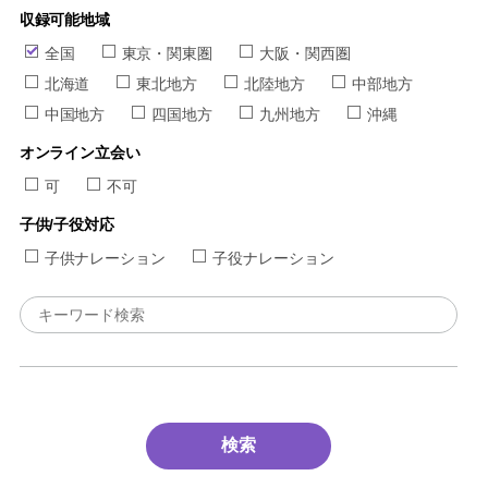
収録可能地域
全国
東京・関東圏
大阪・関西圏
北海道
東北地方
北陸地方
中部地方
中国地方
四国地方
九州地方
沖縄
オンライン立会い
可
不可
子供/子役対応
子供ナレーション
子役ナレーション