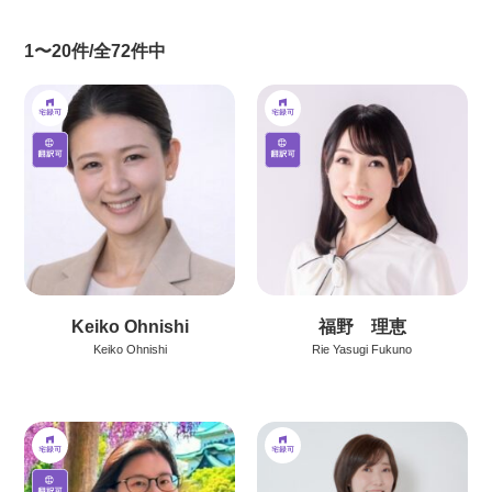
1〜20件/全72件中
Keiko Ohnishi
福野 理恵
Keiko Ohnishi
Rie Yasugi Fukuno