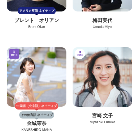
アメリカ英語
ネイティブ
ブレント オリアン
梅田実代
Brent Olian
Umeda Miyo
中国語（北京語）
ネイティブ
宮崎 文子
その他言語 ネイティブ
Miyazaki Fumiko
金城茉奈
KANESHIRO MANA