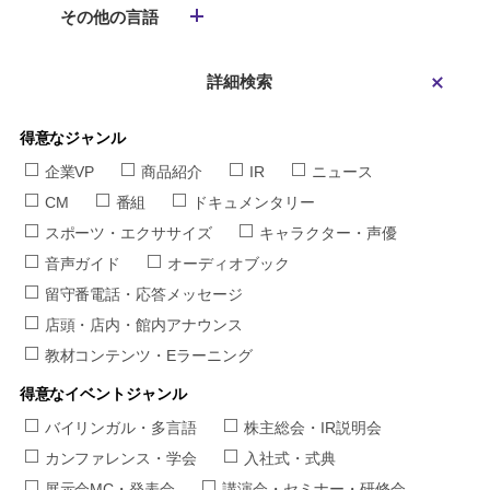
その他の言語
詳細検索
得意なジャンル
企業VP
商品紹介
IR
ニュース
CM
番組
ドキュメンタリー
スポーツ・エクササイズ
キャラクター・声優
音声ガイド
オーディオブック
留守番電話・応答メッセージ
店頭・店内・館内アナウンス
教材コンテンツ・Eラーニング
得意なイベントジャンル
バイリンガル・多言語
株主総会・IR説明会
カンファレンス・学会
入社式・式典
展示会MC・発表会
講演会・セミナー・研修会