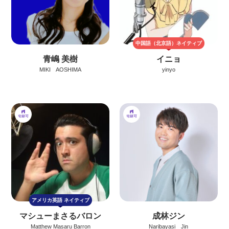
中国語（北京語）
ネイティブ
青嶋 美樹
イニョ
MIKI AOSHIMA
yinyo
アメリカ英語
ネイティブ
マシューまさるバロン
成林ジン
Matthew Masaru Barron
Naribayasi Jin