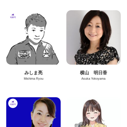
みしま亮
横山 明日香
Mishima Ryou
Asuka Yokoyama