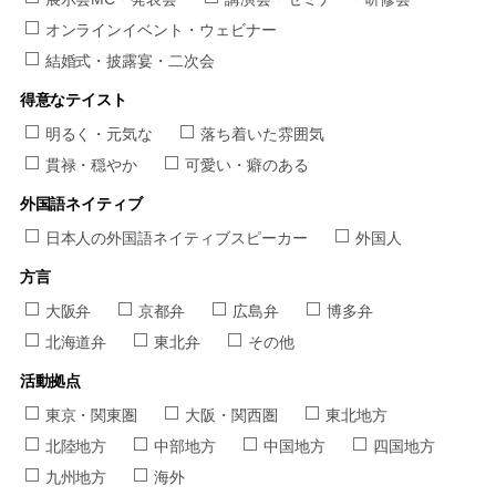
オンラインイベント・ウェビナー
結婚式・披露宴・二次会
得意なテイスト
明るく・元気な
落ち着いた雰囲気
貫禄・穏やか
可愛い・癖のある
外国語ネイティブ
日本人の外国語ネイティブスピーカー
外国人
方言
大阪弁
京都弁
広島弁
博多弁
北海道弁
東北弁
その他
活動拠点
東京・関東圏
大阪・関西圏
東北地方
北陸地方
中部地方
中国地方
四国地方
九州地方
海外