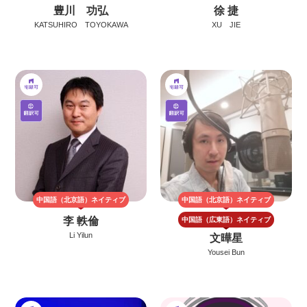
豊川 功弘
徐 捷
KATSUHIRO TOYOKAWA
XU JIE
中国語（北京語）
ネイティブ
中国語（北京語）
ネイティブ
李 軼倫
中国語（広東語）
ネイティブ
Li Yilun
文曄星
Yousei Bun