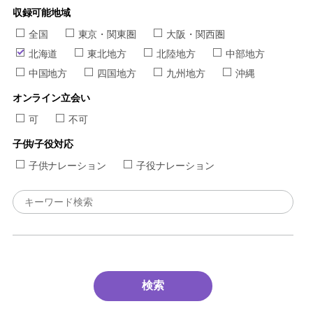
収録可能地域
全国
東京・関東圏
大阪・関西圏
北海道
東北地方
北陸地方
中部地方
中国地方
四国地方
九州地方
沖縄
オンライン立会い
可
不可
子供/子役対応
子供ナレーション
子役ナレーション