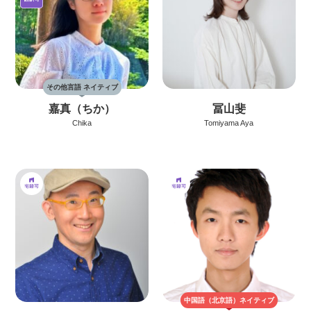
その他言語 ネイティブ
嘉真（ちか）
冨山斐
Chika
Tomiyama Aya
中国語（北京語）
ネイティブ