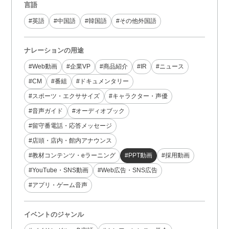
言語
#英語
#中国語
#韓国語
#その他外国語
ナレーションの用途
#Web動画
#企業VP
#商品紹介
#IR
#ニュース
#CM
#番組
#ドキュメンタリー
#スポーツ・エクササイズ
#キャラクター・声優
#音声ガイド
#オーディオブック
#留守番電話・応答メッセージ
#店頭・店内・館内アナウンス
#教材コンテンツ・eラーニング
#PPT動画
#採用動画
#YouTube・SNS動画
#Web広告・SNS広告
#アプリ・ゲーム音声
イベントのジャンル