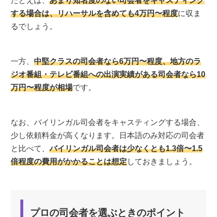
たとえば、
あまり知名度のない司会者をキャスティング
する場合は、リハーサルを含めても4万円〜程度
に収ま
るでしょう。
一方、
中堅クラスの司会者なら6万円〜程度、地方のラ
ジオ番組・テレビ番組への出演実績がある司会者なら10
万円〜程度が相場
です。
なお、バイリンガル司会者をキャスティングする場合、
少し依頼料金が高くなります。日本語のみ対応の司会者
と比べて、
バイリンガル司会者は少なくとも1.3倍〜1.5
倍程度の費用がかかることは想定
しておきましょう。
プロの司会者を選ぶときのポイント