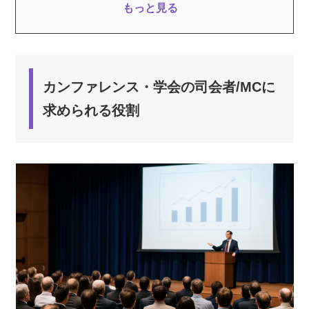
もっと見る
台本・タイムテーブルを用意しておく
参加者が発言しやすい環境を作る
各セクションごとに結論を導く
カンファレンス・学会の司会者/MCに
カンファレンスの司会/MCをプロに任せるメリ
求められる役割
ット
タイムテーブルに沿った進行が期待できる
臨機応変に対応してもらえる
聴衆の参加を促せる
バイリンガル対応も可能
プロの司会者をキャスティングする方法
MC本人と直接契約する