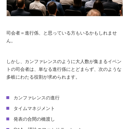
マネジメント事務所（所属事務所）と契約する
キャスティングサービスを利用する
プロの司会者のキャスティング費用相場
司会者＝進行係、と思っている方もいるかもしれませ
ん。
プロの司会者を選ぶときのポイント
1.MCの雰囲気がカンファレンステーマとマッチして
しかし、カンファレンスのように大人数が集まるイベン
いるか
トの司会者は、単なる進行係にとどまらず、次のような
2.カンファレンスの司会をした実績があるか
多岐にわたる役割が求められます。
3.打ち合わせ・リハーサルに参加してもらえるか
カンファレンスの進行
カンファレンスの司会者探しならボイスマート
がおすすめ
タイムマネジメント
経験豊富なフリー司会者が多数在籍している
発表の合間の橋渡し
検索機能が充実しておりイメージに沿った司会者を探