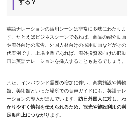
する？
フリーランスのナレーター
ナレーター事務所
ナレーター派遣サービス（キャスティングサービス）
英語ナレーションの活用シーンは非常に多岐にわたりま
英語ナレーションの依頼先を選ぶときに確認す
す。たとえばビジネスシーンであれば、商品の紹介動画
べき5つのポイント
や海外向けの広告、外国人材向けの採用動画などがその
代表例です。上場企業であれば、海外投資家向けのIR動
1.料金体系が明確か
画に英語ナレーションを挿入することもあるでしょう。
2.サンプルボイスの有無
3.宅録に対応しているか
また、インバウンド需要の増加に伴い、商業施設や博物
4.ネイティブスピーカーが在籍しているか
館、美術館といった場所での音声ガイドにも、英語ナレ
5.バイリンガルが在籍しているか
ーションの導入が進んでいます。
訪日外国人に対し、わ
かりやすく情報を伝えられるため、観光や施設利用の満
英語ナレーションの依頼ならボイスマートがお
足度向上につながります
。
すすめ
ネイティブナレーターが多数在籍