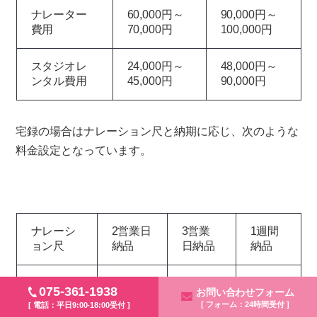
ナレーター
60,000円～
90,000円～
費用
70,000円
100,000円
スタジオレ
24,000円～
48,000円～
ンタル費用
45,000円
90,000円
宅録の場合はナレーション尺と納期に応じ、次のような
料金設定となっています。
ナレーシ
2営業日
3営業
1週間
ョン尺
納品
日納品
納品
20〜30秒
10,800
9,000
7,500
075-361-1938
お問い合わせフォーム
円〜
円〜
円〜
程度
[ フォーム：24時間受付 ]
[ 電話：平日9:00-18:00受付 ]